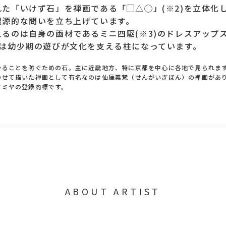
た「いけず石」を禅画である「▢△◯」(※2)を立体化
根源的な問いを立ち上げています。
るのは自身の画材であるミニ四駆(※3)のドレスアップ
れは幼少期の遊びが文化を支える柱になっています。
つかることを防ぐための石。主に近畿地方、特に京都を中心に各地で見られま
合わせて描いた禅画として有名なのは仙厓義梵（せんがいぎぼん）の禅画があ
タミヤの登録商標です。
ABOUT ARTIST