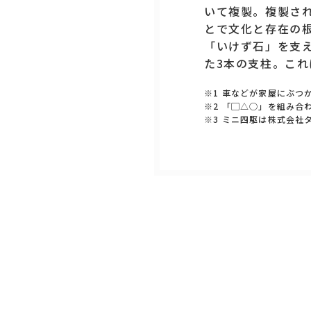
いて複製。複製され
とで文化と存在の
「いけず石」を支え
た3本の支柱。こ
※1 車などが家屋にぶ
※2 「▢△◯」を組み
※3 ミニ四駆は株式会社