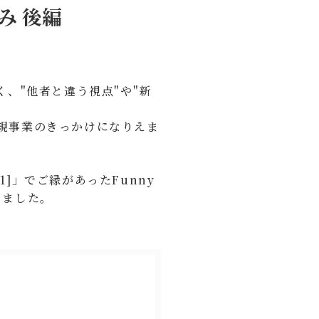
み 後編
、"他者と違う視点"や"新
規事業のきっかけになりえま
1]」でご縁があったFunny
きました。