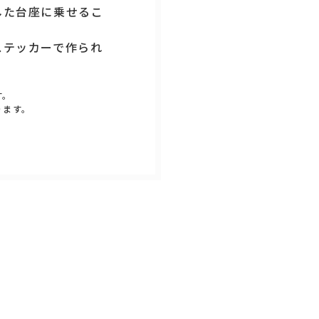
した台座に乗せるこ
ステッカーで作られ
す。
ります。