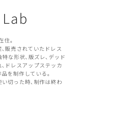
 Lab
在住｡
産､販売されていたドレス
独特な形状､版ズレ､デッド
れ､ドレスアップステッカ
品を制作している｡
使い切った時､制作は終わ