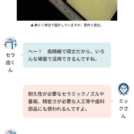
▲ 数ミリ単位で設計していますが、意外と頑丈。
へー！ 高精細で頑丈だから、いろ
セラ
んな場面で活用できるんですね。
造く
ん
耐久性が必要なセラミックノズルや
ミッ
基板、精密さが必要な人工骨や歯科
クさ
部品にも使われるんですよ。
ん